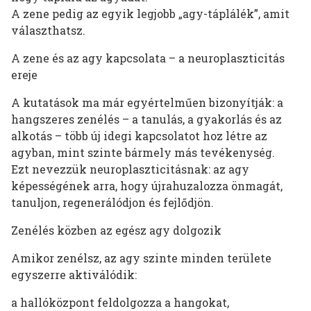
A zene pedig az egyik legjobb „agy-táplálék”, amit
választhatsz.
A zene és az agy kapcsolata – a neuroplaszticitás
ereje
A kutatások ma már egyértelműen bizonyítják: a
hangszeres zenélés – a tanulás, a gyakorlás és az
alkotás – több új idegi kapcsolatot hoz létre az
agyban, mint szinte bármely más tevékenység.
Ezt nevezzük neuroplaszticitásnak: az agy
képességének arra, hogy újrahuzalozza önmagát,
tanuljon, regenerálódjon és fejlődjön.
Zenélés közben az egész agy dolgozik
Amikor zenélsz, az agy szinte minden területe
egyszerre aktiválódik:
a hallóközpont feldolgozza a hangokat,