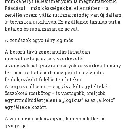
munkahelyi teljesítményben is megmutatkozik.
Ráadásul – más készségekkel ellentétben – a
zenélés sosem válik rutinná: mindig van új dallam,
új technika, új kihívás. Ez az állandó tanulás tartja
fiatalon és rugalmasan az agyat.
A zenészek agya tényleg más
A hosszú távú zenetanulás láthatóan
megváltoztatja az agy szerkezetét:
a zenészeknél gyakran nagyobb a szürkeállomány
térfogata a hallásért, mozgásért és vizuális
feldolgozásért felelős területeken.
A corpus callosum – vagyis a két agyféltekét
összekötő rostköteg – is vastagabb, ami jobb
együttműködést jelent a „logikus” és az „alkotó”
agyfélteke között.
A zene nemcsak az agyat, hanem a lelket is
gyógyítja