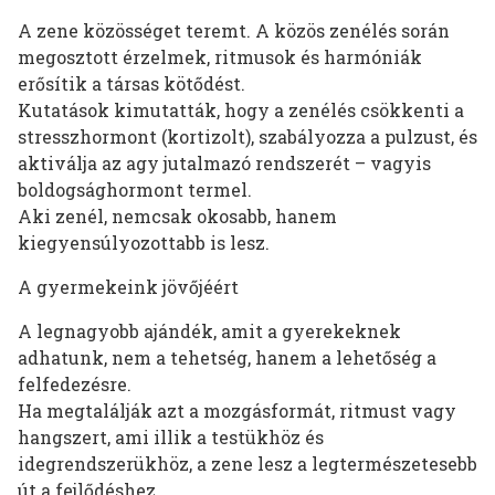
A zene közösséget teremt. A közös zenélés során
megosztott érzelmek, ritmusok és harmóniák
erősítik a társas kötődést.
Kutatások kimutatták, hogy a zenélés csökkenti a
stresszhormont (kortizolt), szabályozza a pulzust, és
aktiválja az agy jutalmazó rendszerét – vagyis
boldogsághormont termel.
Aki zenél, nemcsak okosabb, hanem
kiegyensúlyozottabb is lesz.
A gyermekeink jövőjéért
A legnagyobb ajándék, amit a gyerekeknek
adhatunk, nem a tehetség, hanem a lehetőség a
felfedezésre.
Ha megtalálják azt a mozgásformát, ritmust vagy
hangszert, ami illik a testükhöz és
idegrendszerükhöz, a zene lesz a legtermészetesebb
út a fejlődéshez.