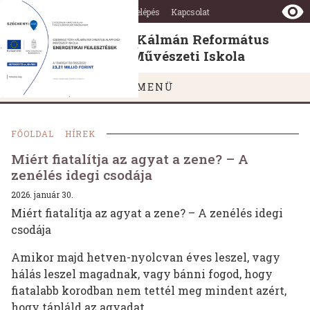
Csomasz
Ugrás a tartalomra
Ugrás a láblécre
Adó 1%
Belépés
Kapcsolat
Tóth
Kálmán
Csomasz Tóth Kálmán Református
Református
Alapfokú Művészeti Iskola
Alapfokú
Művészeti
MENÜ
Iskola
FŐOLDAL
HÍREK
Miért fiatalítja az agyat a zene? – A
zenélés idegi csodája
2026. január 30.
Miért fiatalítja az agyat a zene? – A zenélés idegi
csodája
Amikor majd hetven-nyolcvan éves leszel, vagy
hálás leszel magadnak, vagy bánni fogod, hogy
fiatalabb korodban nem tettél meg mindent azért,
hogy tápláld az agyadat.